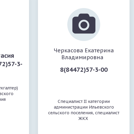
Черкасова Екатерина
тасия
Владимировна
2)57-3-
8(84472)57-3-00
хгалтер)
вского
ния
Специалист II категории
администрации Ильевского
сельского поселения, специалист
ЖКХ