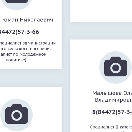
в Роман Николаевич
84472)57-3-66
пециалист администрации
ого сельского поселения
иалист по молодежной
политике)
Малышева Ол
Владимиров
8(84472)57-3
Специалист II кате