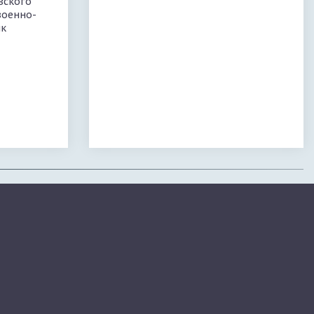
вского
военно-
ик