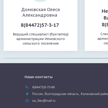
Домовская Олеся
Не
Александровна
В
8(
8(84472)57-3-17
Спец
Ведущий специалист (бухгалтер)
админ
администрации Ильевского
се
сельского поселения
Наши контакты
8(84472)
5-73-66
Россия
,
Волгоградская область, Калачевский район
sa_iliev@mail.ru