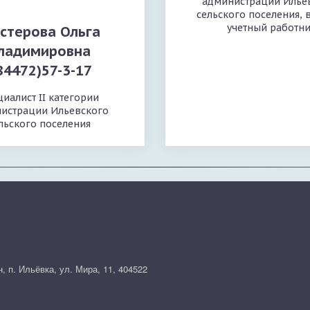
администрации Илье
сельского поселения, 
учетный работн
стерова Ольга
ладимировна
84472)57-3-17
иалист II категории
истрации Ильевского
льского поселения
, п. Ильёвка
,
ул. Мира, 11
,
404522