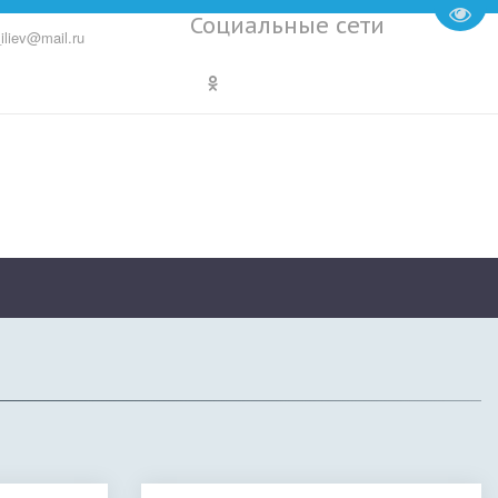
Пере
Социальные сети
iliev@mail.ru