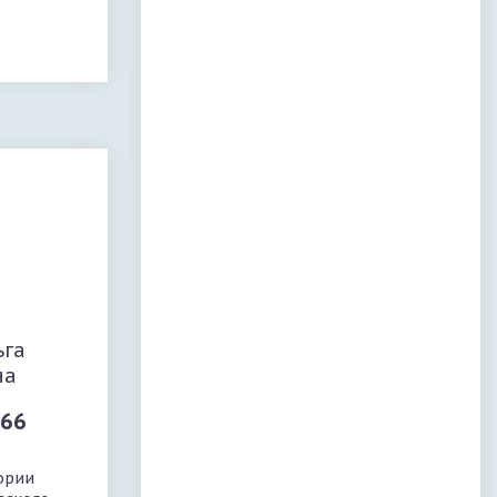
ьга
на
-66
гории