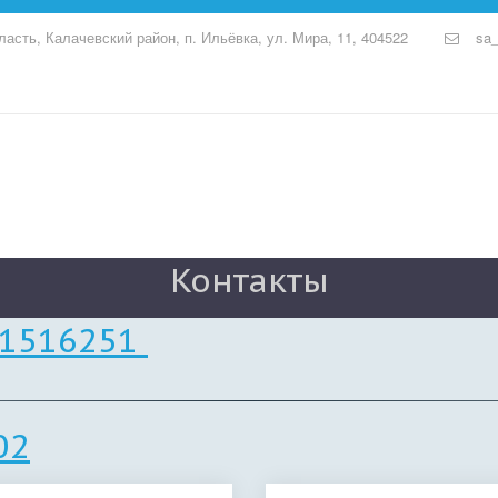
ласть, Калачевский район, п. Ильёвка
,
ул. Мира, 11
,
404522
sa_
Контакты
01516251
02