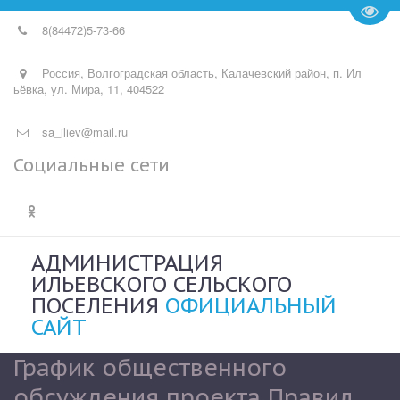
Пере
8(84472)
5-73-66
Россия
,
Волгоградская область, Калачевский район, п. Ил
ьёвка
,
ул. Мира, 11
,
404522
sa_iliev@mail.ru
Социальные сети
АДМИНИСТРАЦИЯ
ИЛЬЕВСКОГО СЕЛЬСКОГО
ПОСЕЛЕНИЯ
ОФИЦИАЛЬНЫЙ
САЙТ
График общественного
обсуждения проекта Правил