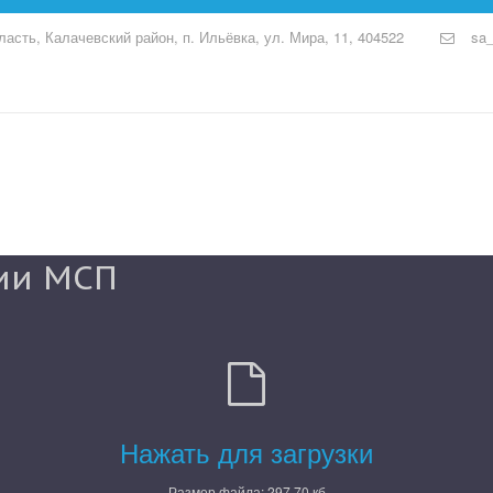
ласть, Калачевский район, п. Ильёвка
,
ул. Мира, 11
,
404522
sa_
ции МСП
Нажать для загрузки
Размер файла: 297.70 кб