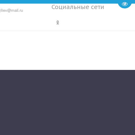
Пере
Социальные сети
iliev@mail.ru