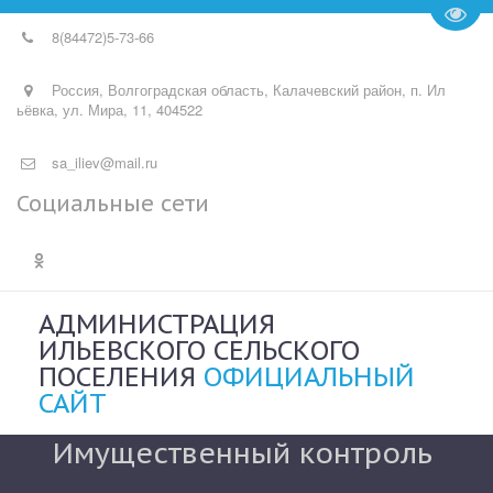
Пере
8(84472)
5-73-66
Россия
,
Волгоградская область, Калачевский район, п. Ил
ьёвка
,
ул. Мира, 11
,
404522
sa_iliev@mail.ru
Социальные сети
АДМИНИСТРАЦИЯ
ИЛЬЕВСКОГО СЕЛЬСКОГО
ПОСЕЛЕНИЯ
ОФИЦИАЛЬНЫЙ
САЙТ
Имущественный контроль 