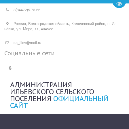
Пере
8(84472)
5-73-66
Россия
,
Волгоградская область, Калачевский район, п. Ил
ьёвка
,
ул. Мира, 11
,
404522
sa_iliev@mail.ru
Социальные сети
АДМИНИСТРАЦИЯ
ИЛЬЕВСКОГО СЕЛЬСКОГО
ПОСЕЛЕНИЯ
ОФИЦИАЛЬНЫЙ
САЙТ