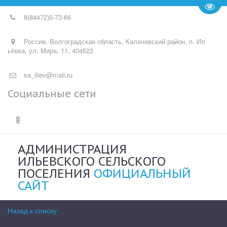
Пере
8(84472)
5-73-66
Россия
,
Волгоградская область, Калачевский район, п. Ил
ьёвка
,
ул. Мира, 11
,
404522
sa_iliev@mail.ru
Социальные сети
АДМИНИСТРАЦИЯ
ИЛЬЕВСКОГО СЕЛЬСКОГО
ПОСЕЛЕНИЯ
ОФИЦИАЛЬНЫЙ
САЙТ
Назад к списку