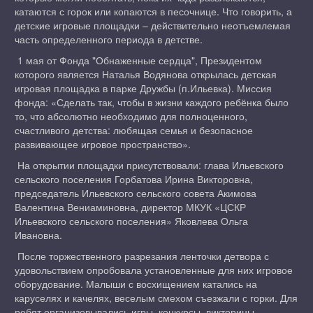
катаются с горок или копаются в песочнице. Что говорить, а
детские игровые площадки – действительно неотъемлемая
часть определенного периода в детстве.
1 мая от Фонда "Обнаженные сердца", Президентом
которого является Наталья Водянова открылась детская
игровая площадка в парке Дружбы (п.Ильевка). Миссия
фонда: «Сделать так, чтобы в жизни каждого ребёнка было
то, что абсолютно необходимо для полноценного,
счастливого детства: любящая семья и безопасное
развивающее игровое пространство».
На открытии площадки присутствовали: глава Ильевского
сельского поселения Горбатова Ирина Викторовна,
председатель Ильевского сельского совета Акимова
Валентина Вениаминовна, директор МКУК «ЦСКР
Ильевского сельского поселения» Яковлева Ольга
Ивановна.
После торжественного разрезания ленточки детвора с
удовольствием опробовала установленные для них игровое
оборудование. Малыши с восхищением катались на
каруселях и качелях, веселым смехом съезжали с горки. Для
ребят организовывались игры, конкурсы, викторины,