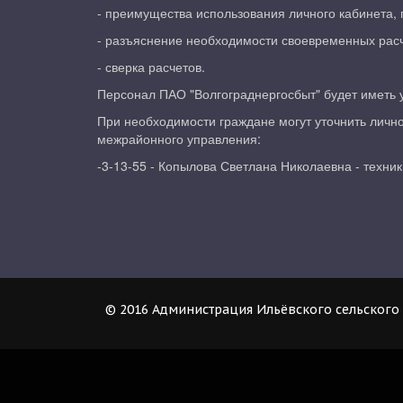
- преимущества использования личного кабинета, 
- разъяснение необходимости своевременных расч
- сверка расчетов.
Персонал ПАО "Волгограднергосбыт" будет иметь 
При необходимости граждане могут уточнить лично
межрайонного управления:
-3-13-55 - Копылова Светлана Николаевна - техник
© 2016 Администрация Ильёвского сельского 