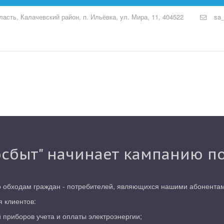
ласть, Калачевский район, п. Ильёвка
,
ул. Мира, 11
,
404522
sa_
осбыт" начинает кампанию п
о обходам граждан - потребителей, являющихся нашими абонента
 клиентов:
 приборов учета и оплаты электроэнергии;