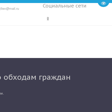
Пере
Социальные сети
iliev@mail.ru
о обходам граждан
ми.