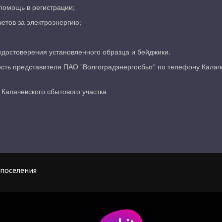
помощь в регистрации;
етов за электроэнергию;
удостоверения установленного образца и бейджики.
сть представителя ПАО "Волгоградэнергосбыт" по телефону Калаче
 Калачевского сбытового участка
поселения  