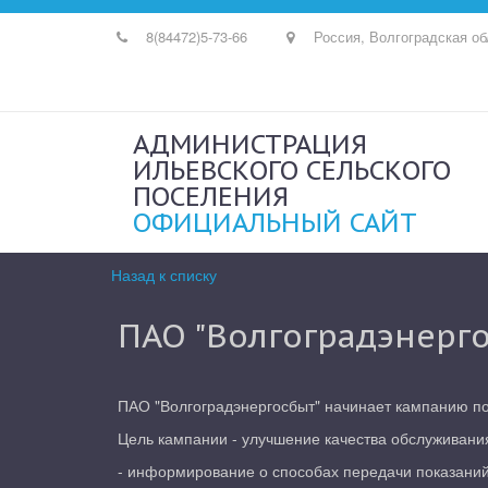
8(84472)
5-73-66
Россия
,
Волгоградская об
АДМИНИСТРАЦИЯ
ИЛЬЕВСКОГО СЕЛЬСКОГО
ПОСЕЛЕНИЯ
ОФИЦИАЛЬНЫЙ САЙТ
Назад к списку
ПАО "Волгоградэнерг
ПАО "Волгоградэнергосбыт" начинает кампанию п
Цель кампании - улучшение качества обслуживания
- информирование о способах передачи показаний