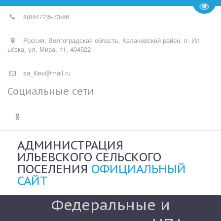
Пере
8(84472)
5-73-66
Россия
,
Волгоградская область, Калачевский район, п. Ил
ьёвка
,
ул. Мира, 11
,
404522
sa_iliev@mail.ru
Социальные сети
АДМИНИСТРАЦИЯ
ИЛЬЕВСКОГО СЕЛЬСКОГО
ПОСЕЛЕНИЯ
ОФИЦИАЛЬНЫЙ
САЙТ
Федеральные и