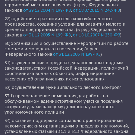
территорий местного значения; (в ред. Федеральных 
законов 
от 29.12.2004 N 199-ФЗ
, 
от 18.07.2011 N 242-ФЗ
) 
28)содействие в развитии сельскохозяйственного 
производства, создание условий для развития малого и 
среднего предпринимательства; (в ред. Федеральных 
законов 
от 31.12.2005 N 199-ФЗ
, 
от 18.10.2007 N 230-ФЗ
)
30)организация и осуществление мероприятий по работе 
с детьми и молодежью в поселении; (в ред. 
Федерального закона 
от 31.12.2005 N 199-ФЗ
)
31) осуществление в пределах, установленных водным 
законодательством Российской Федерации, полномочий 
собственника водных объектов, информирование 
населения об ограничениях их использования
32) осуществление муниципального лесного контроля
33.1) предоставление помещения для работы на 
обслуживаемом административном участке поселения 
сотруднику, замещающему должность участкового 
уполномоченного полиции
34) оказание поддержки социально ориентированным 
некоммерческим организациям в пределах полномочий, 
установленных статьями 31.1 и 31.3 Федерального закона 