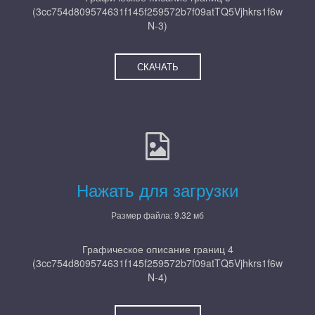
(3cc754d809574631f145f259572b7f09atTQ5Vjhkrs1f6w
N-3)
СКАЧАТЬ
Нажать для загрузки
Размер файла: 9.32 мб
Графическое описание границ 4
(3cc754d809574631f145f259572b7f09atTQ5Vjhkrs1f6w
N-4)