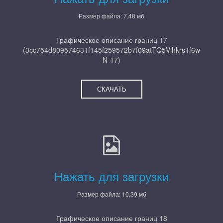
Размер файла: 7.48 мб
Графическое описание границ 17
(3cc754d809574631f145f259572b7f09atTQ5Vjhkrs1f6w
N-17)
СКАЧАТЬ
Нажать для загрузки
Размер файла: 10.39 мб
Графическое описание границ 18