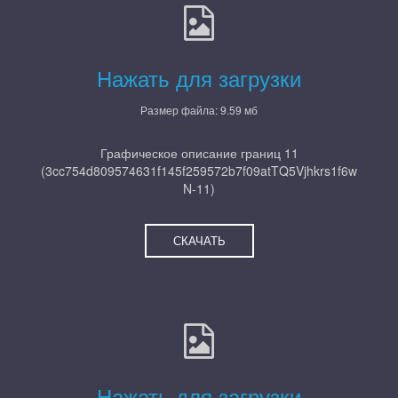
Нажать для загрузки
Размер файла: 9.59 мб
Графическое описание границ 11
(3cc754d809574631f145f259572b7f09atTQ5Vjhkrs1f6w
N-11)
СКАЧАТЬ
Нажать для загрузки