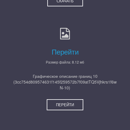
СКАЧАТЬ
Перейти
Размер файла: 8.12 мб
Графическое описание границ 10
(3cc754d809574631f145f259572b7f09atTQ5Vjhkrs1f6w
N-10)
ПЕРЕЙТИ