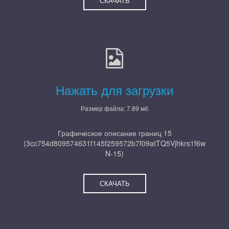
СКАЧАТЬ
Нажать для загрузки
Размер файла: 7.89 мб
Графическое описание границ 15
(3cc754d809574631f145f259572b7f09atTQ5Vjhkrs1f6w
N-15)
СКАЧАТЬ