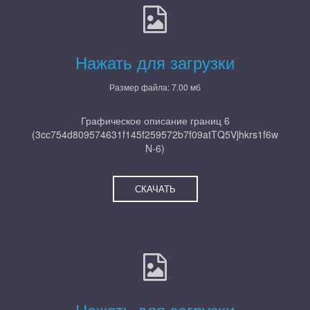
Нажать для загрузки
Размер файла: 7.00 мб
Графическое описание границ 6
(3cc754d809574631f145f259572b7f09atTQ5Vjhkrs1f6w
N-6)
СКАЧАТЬ
Нажать для загрузки