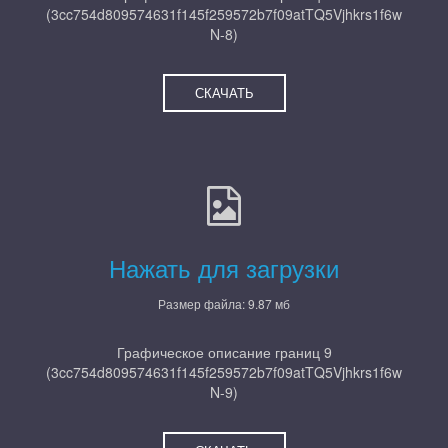
(3cc754d809574631f145f259572b7f09atTQ5Vjhkrs1f6w
N-8)
СКАЧАТЬ
Нажать для загрузки
Размер файла: 9.87 мб
Графическое описание границ 9
(3cc754d809574631f145f259572b7f09atTQ5Vjhkrs1f6w
N-9)