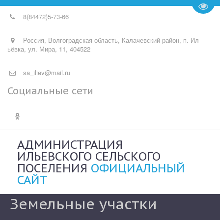
Пере
8(84472)
5-73-66
Россия
,
Волгоградская область, Калачевский район, п. Ил
ьёвка
,
ул. Мира, 11
,
404522
sa_iliev@mail.ru
Социальные сети
АДМИНИСТРАЦИЯ
ИЛЬЕВСКОГО СЕЛЬСКОГО
ПОСЕЛЕНИЯ
ОФИЦИАЛЬНЫЙ
САЙТ
Земельные участки