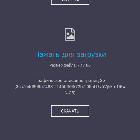
Нажать для загрузки
Размер файла: 7.17 мб
Графическое описание границ 25
(3cc754d809574631f145f259572b7f09atTQ5Vjhkrs1f6w
N-25)
СКАЧАТЬ