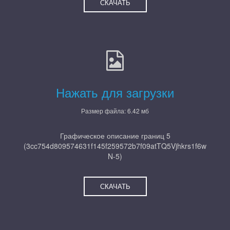
СКАЧАТЬ
Нажать для загрузки
Размер файла: 6.42 мб
Графическое описание границ 5
(3cc754d809574631f145f259572b7f09atTQ5Vjhkrs1f6w
N-5)
СКАЧАТЬ