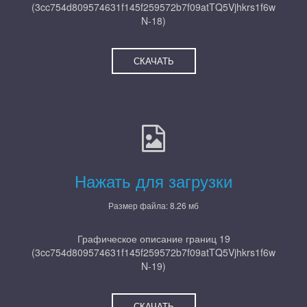
(3cc754d809574631f145f259572b7f09atTQ5Vjhkrs1f6w
N-18)
СКАЧАТЬ
Нажать для загрузки
Размер файла: 8.26 мб
Графическое описание границ 19
(3cc754d809574631f145f259572b7f09atTQ5Vjhkrs1f6w
N-19)
СКАЧАТЬ