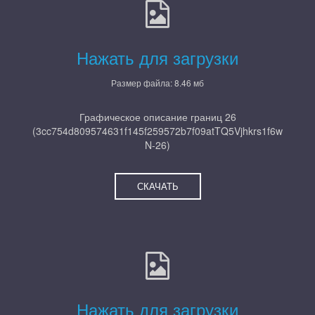
Нажать для загрузки
Размер файла: 8.46 мб
Графическое описание границ 26
(3cc754d809574631f145f259572b7f09atTQ5Vjhkrs1f6w
N-26)
СКАЧАТЬ
Нажать для загрузки