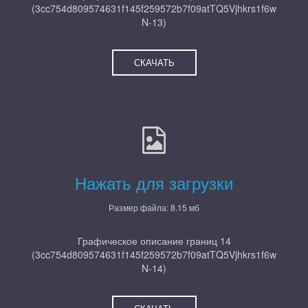
(3cc754d809574631f145f259572b7f09atTQ5Vjhkrs1f6w
N-13)
СКАЧАТЬ
Нажать для загрузки
Размер файла: 8.15 мб
Графическое описание границ 14
(3cc754d809574631f145f259572b7f09atTQ5Vjhkrs1f6w
N-14)