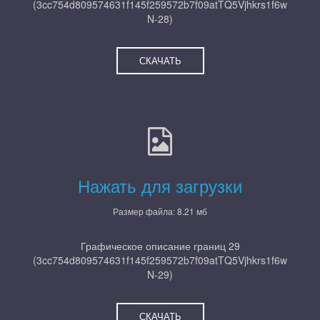
(3cc754d809574631f145f259572b7f09atTQ5Vjhkrs1f6w
N-28)
СКАЧАТЬ
Нажать для загрузки
Размер файла: 8.21 мб
Графическое описание границ 29
(3cc754d809574631f145f259572b7f09atTQ5Vjhkrs1f6w
N-29)
СКАЧАТЬ