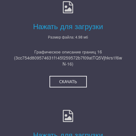
Нажать для загрузки
Размер файла: 4.98 мб
Графическое описание границ 16
(3cc754d809574631f145f259572b7f09atTQ5Vjhkrs1f6w
N-16)
СКАЧАТЬ
Нажать для загрузки