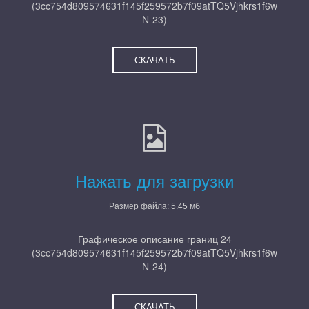
(3cc754d809574631f145f259572b7f09atTQ5Vjhkrs1f6w
N-23)
СКАЧАТЬ
Нажать для загрузки
Размер файла: 5.45 мб
Графическое описание границ 24
(3cc754d809574631f145f259572b7f09atTQ5Vjhkrs1f6w
N-24)
СКАЧАТЬ